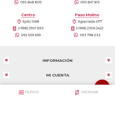
093 848 809
093 847 813
Centro
Paso Molino
Ejido 1368
Agraciada 4177
(+598) 2901 1293
(+598) 2306 2422
092 509 659
093 798 033
INFORMACIÓN
MI CUENTA
SERVICIOS AL CLIENTE
FILTROS
ORDENAR
SEGUINOS EN