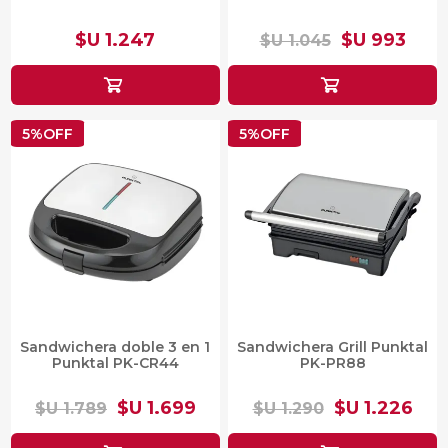
$U 1.247
$U 993
$U 1.045
5%OFF
5%OFF
Sandwichera doble 3 en 1
Sandwichera Grill Punktal
Punktal PK-CR44
PK-PR88
$U 1.699
$U 1.226
$U 1.789
$U 1.290