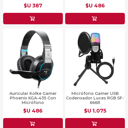
$U 387
$U 486
Auricular Kolke Gamer
Micrófono Gamer USB
Phoenix KGA-435 Con
Codensador Luces RGB SF-
Micrófono
666R
$U 486
$U 1.075