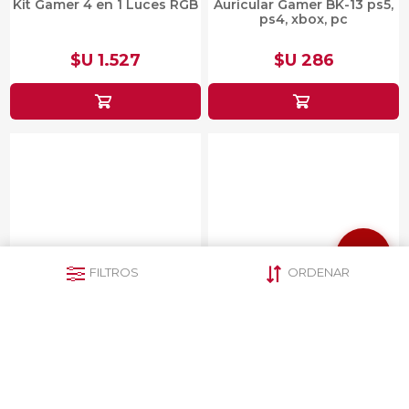
Kit Gamer 4 en 1 Luces RGB
Auricular Gamer BK-13 ps5,
ps4, xbox, pc
$U 1.527
$U 286
FILTROS
ORDENAR
Auricular Turtle Beach Chat
Auricular Gamer K20
Gaming PS4
PS4/ONE/SWITCH/PC
$U 1.333
$U 1.505