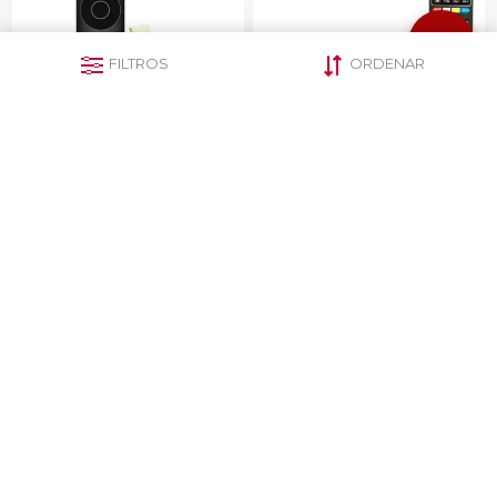
FILTROS
ORDENAR
Android TV Stick Lat-Stick
TV Box Android Goldtech
Ledstar
Lite Quad Core 2/16 GB
$U 1.901
$U 1.767
CATEGORÍAS