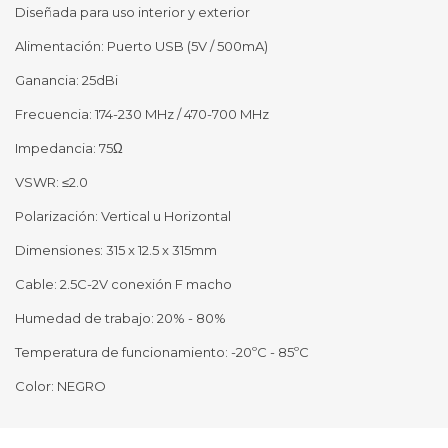
Diseñada para uso interior y exterior
Alimentación: Puerto USB (5V / 500mA)
Ganancia: 25dBi
Frecuencia: 174-230 MHz / 470-700 MHz
Impedancia: 75Ω
VSWR: ≤2.0
Polarización: Vertical u Horizontal
Dimensiones: 315 x 12.5 x 315mm
Cable: 2.5C-2V conexión F macho
Humedad de trabajo: 20% - 80%
Temperatura de funcionamiento: -20ºC - 85ºC
Color: NEGRO