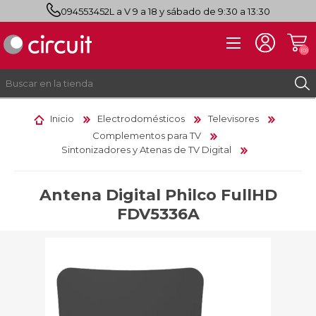
094553452
L a V 9 a 18 y sábado de 9:30 a 13:30
(0)
Inicio
Electrodomésticos
Televisores
Complementos para TV
REGISTRO
Sintonizadores y Atenas de TV Digital
INICIAR SESIÓN
Antena Digital Philco FullHD
FDV5336A