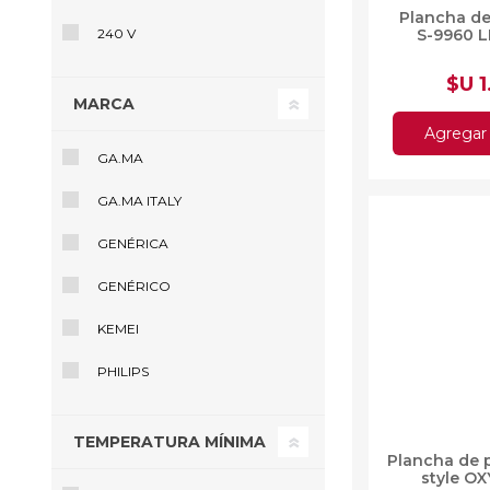
Plancha de
240 V
S-9960 
$U 
MARCA
Agregar 
GA.MA
GA.MA ITALY
GENÉRICA
GENÉRICO
KEMEI
PHILIPS
TEMPERATURA MÍNIMA
Plancha d
G-style 