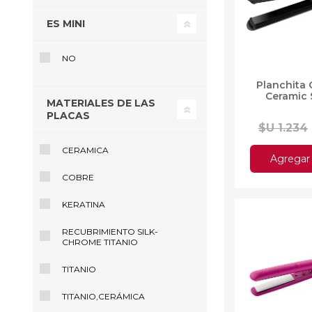
ES MINI
NO
Ofertas
Deportes
Planchita 
Ciclism
Ceramic 
MATERIALES DE LAS
Deport
PLACAS
Barras,
$U 1.234
Bicicle
Bancos 
CERAMICA
Agregar 
Compl
COBRE
Camina
KERATINA
Música
Producto
RECUBRIMIENTO SILK-
CHROME TITANIO
TITANIO
TITANIO,CERÁMICA