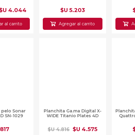
$U 4.044
$U 5.203
al carrito
Agregar al carrito
Agr
 pelo Sonar
Planchita Ga.ma Digital
Planch
ED SN-1029
X-WIDE Titanio Plates
S-Qua
4D
 817
$U 4.575
$U 4.816