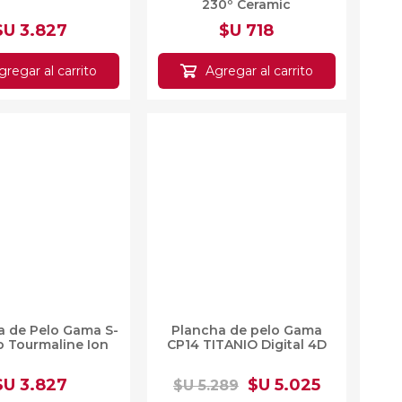
$U 3.827
$U 718
egar al carrito
Agregar al carrito
ita de Pelo Gama
Plancha de pelo Gama
ttro Tourmaline
CP14 TITANIO Digital 4D
Ion
$U 3.827
$U 5.025
$U 5.289