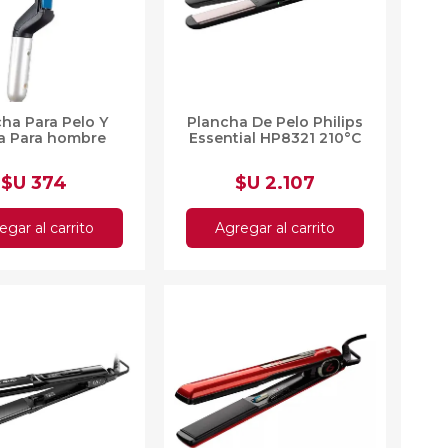
as
sas
arios
Electrodomésticos
ha Para Pelo Y
Plancha De Pelo Philips
Televisores
a Para hombre
Essential HP8321 210°C
Linea Blanca
Pequeños electrodomésticos
$U 374
$U 2.107
Climatización
egar al carrito
Agregar al carrito