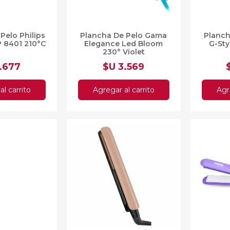
Pelo Philips
Plancha De Pelo Gama
Planc
P 8401 210°C
Elegance Led Bloom
G-Sty
230° Violet
1.677
$U 3.569
al carrito
Agregar al carrito
Agr