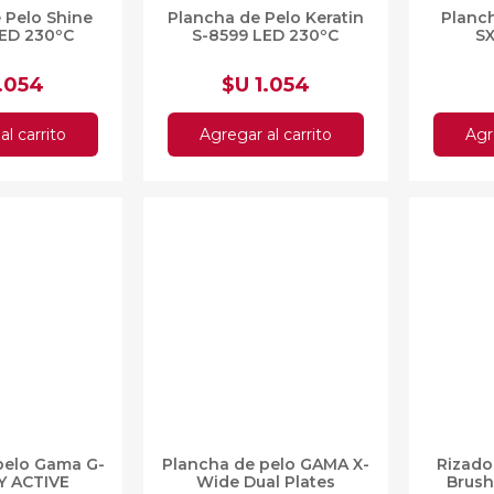
 Pelo Shine
Plancha de Pelo Keratin
Planc
LED 230ºC
S-8599 LED 230ºC
S
1.054
$U 1.054
al carrito
Agregar al carrito
Agr
e pelo Gama
Plancha de pelo GAMA
Rizado
OXY ACTIVE
X-Wide Dual Plates
Brush