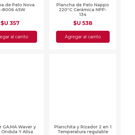
ha de Pelo Nova
Plancha de Pelo Nappo
X-8006 45W
220ºC Cerámica NPP-
134
$U 357
$U 538
egar al carrito
Agregar al carrito
r GA.MA Waver y
Planchita y Rizador 2
 Ondula Y Alisa
en 1 Temperatura
regulable 230º Ceramic