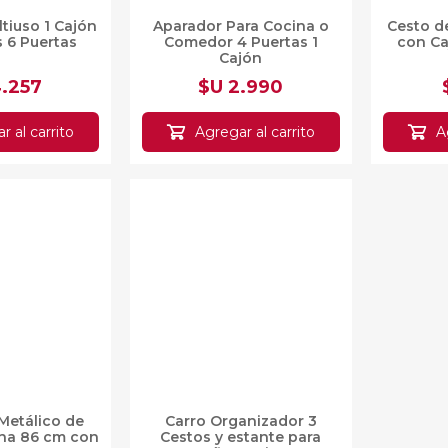
tiuso 1 Cajón
Aparador Para Cocina o
Cesto de
s 6 Puertas
Comedor 4 Puertas 1
con Ca
Cajón
4.257
$U 2.990
r al carrito
Agregar al carrito
A
 Metálico de
Carro Organizador 3
Orga
na 86 cm con
Cestos y estante para
Estant