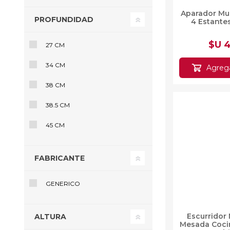
Aparador Mul
PROFUNDIDAD
4 Estante
$U 
27 CM
34 CM
Agrega
38 CM
38.5 CM
45 CM
FABRICANTE
GENERICO
Escurridor
ALTURA
Mesada Coci