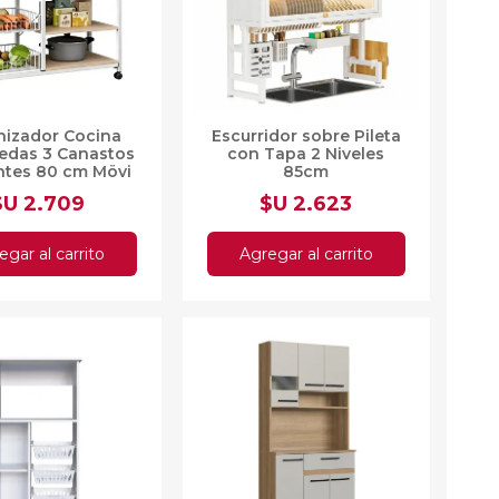
as
sas
arios
Electrodomésticos
nizador Cocina
Escurridor sobre Pileta
Televisores
edas 3 Canastos
con Tapa 2 Niveles
Linea Blanca
ntes 80 cm Mövi
85cm
Pequeños electrodomésticos
$U 2.709
$U 2.623
Climatización
egar al carrito
Agregar al carrito