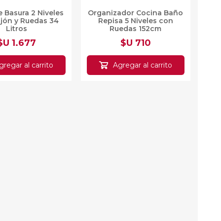
 Basura 2 Niveles
Organizador Cocina Baño
jón y Ruedas 34
Repisa 5 Niveles con
Litros
Ruedas 152cm
$U 1.677
$U 710
gregar al carrito
Agregar al carrito
nizador Doble
Escurridor Metal 2 Niveles
e Metálico 824-6
Mesada Cocina con Porta