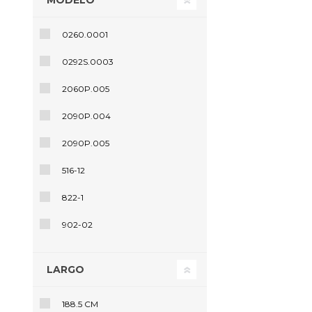
MODELO
Agrega
0260.0001
0292S.0003
2060P.005
2090P.004
2090P.005
516-12
822-1
902-02
LARGO
188.5 CM