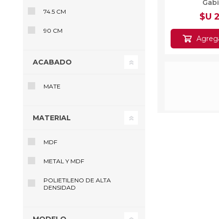
Gab
74.5 CM
$U 
90 CM
Agrega
ACABADO
MATE
MATERIAL
MDF
METAL Y MDF
Organizado
POLIETILENO DE ALTA
Mesada 3 N
DENSIDAD
Ne
$U