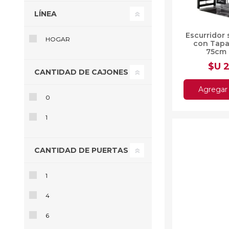
LÍNEA
Escurridor 
HOGAR
con Tapa
75cm
$U 
CANTIDAD DE CAJONES
Agregar 
0
1
CANTIDAD DE PUERTAS
1
4
6