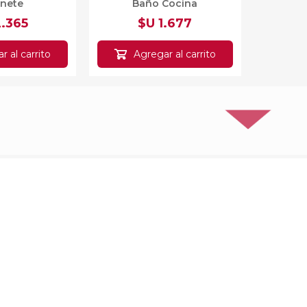
inete
Baño Cocina
2.365
$U 1.677
r al carrito
Agregar al carrito
A
r de Cocina
Escurridor Platos Metal 3
Escurri
iveles Metal
Niveles Sobre Mesada
Ni
gro
43cm
 684
$U 718