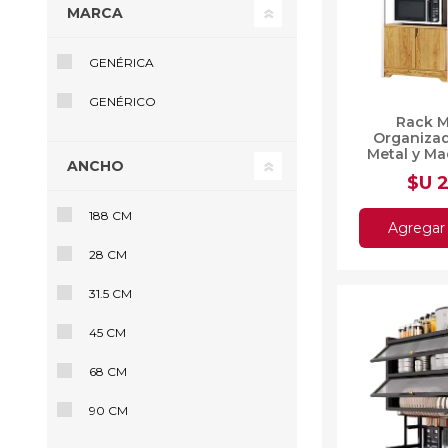
MARCA
GENÉRICA
Ofertas
Deportes
GENÉRICO
Rack M
Ciclism
Organiza
Deport
Metal y M
ANCHO
M
Barras,
$U 
Bicicle
Bancos 
188 CM
Agregar 
Compl
28 CM
Camina
31.5 CM
Música
Producto
45 CM
68 CM
90 CM