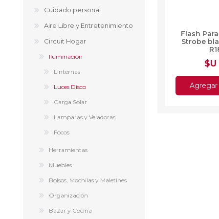
Cuidado personal
Aire Libre y Entretenimiento
Flash Par
Circuit Hogar
Strobe bl
R1
Iluminación
$U
Linternas
Agregar 
Luces Disco
Carga Solar
Lamparas y Veladoras
Focos
Herramientas
Muebles
Bolsos, Mochilas y Maletines
Organización
Bazar y Cocina