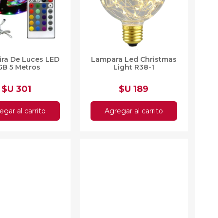
as
sas
arios
Electrodomésticos
ira De Luces LED
Lampara Led Christmas
Televisores
GB 5 Metros
Light R38-1
Linea Blanca
Pequeños electrodomésticos
$U 301
$U 189
Climatización
egar al carrito
Agregar al carrito