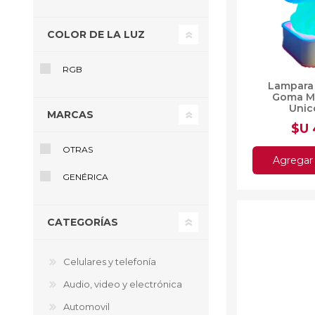
COLOR DE LA LUZ
Ofertas
RGB
Deportes
Lampara 
Ciclism
Goma Mu
Deport
Unic
MARCAS
Barras,
$U
Bicicle
OTRAS
Bancos 
Agregar 
Compl
GENÉRICA
Camina
Música
Producto
CATEGORÍAS
Celulares y telefonía
Audio, video y electrónica
Automovil