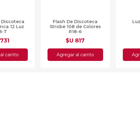
a Discoteca
Flash De Discoteca
Luz
anca 12 Luz
Strobe 108 de Colores
8-7
R18-6
 731
$U 817
al carrito
Agregar al carrito
Agr