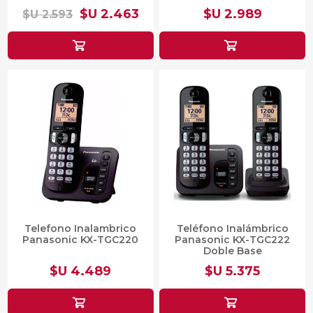
$U 2.463
$U 2.989
$U 2.593
Telefono Inalambrico
Teléfono Inalámbrico
Panasonic KX-TGC220
Panasonic KX-TGC222
Doble Base
$U 4.489
$U 5.375