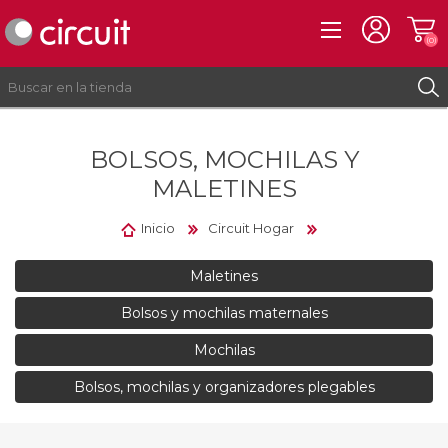
(0)
BOLSOS, MOCHILAS Y
REGISTRO
MALETINES
INICIAR SESIÓN
Inicio
Circuit Hogar
Maletines
Bolsos y mochilas maternales
Mochilas
Bolsos, mochilas y organizadores plegables