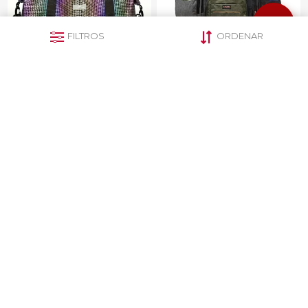
FILTROS
ORDENAR
Bolso Dama Deportivo
Mochila Sport Urbana 27L
Multifunción Viaje
Oxford, 3 Cierres, Colores
Impermeable 30L
$U 839
$U 641
CATEGORÍAS