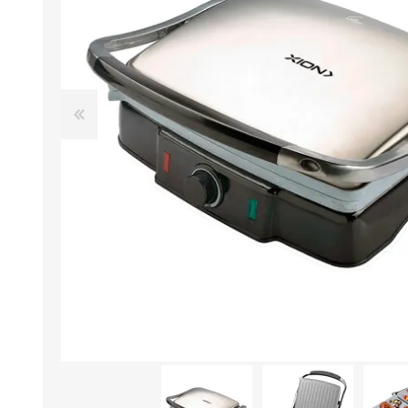
Aire Libre y Entretenimiento
Circuit 
Consolas para TV y de Mano
Ilumina
Juguetes, Drones y Juguetes
Herram
radiocontrolados
Mueble
Binoculares y Miras
Bolsos,
Carpas y Colchones
Organi
Accesorios Para Camping
Bazar y
Vehículos eléctricos
Telescopios
Piscinas
Jardín
Accesorios Para Consolas
Mesa de Pool / Billar