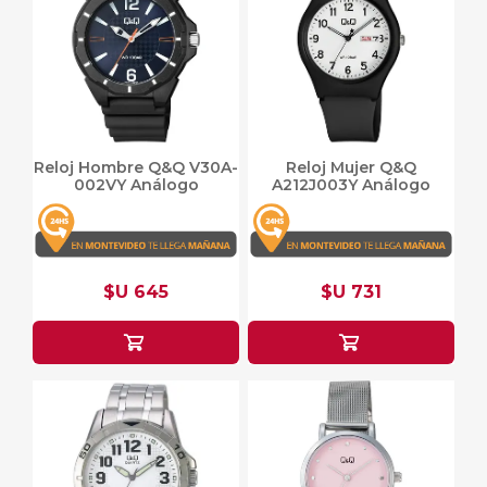
Reloj Hombre Q&Q V30A-
Reloj Mujer Q&Q
002VY Análogo
A212J003Y Análogo
$U 645
$U 731