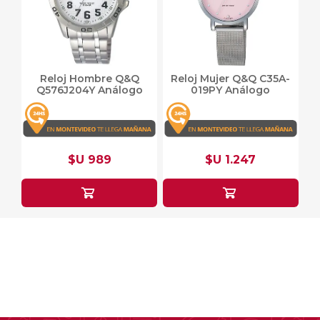
Reloj Hombre Q&Q
Reloj Mujer Q&Q C35A-
Q576J204Y Análogo
019PY Análogo
$U 989
$U 1.247