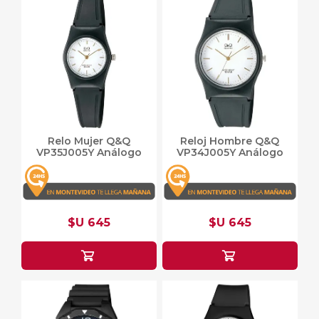
Relo Mujer Q&Q
Reloj Hombre Q&Q
VP35J005Y Análogo
VP34J005Y Análogo
$U 645
$U 645