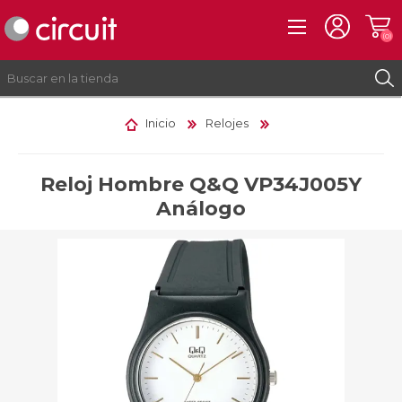
(0)
Inicio
Relojes
REGISTRO
INICIAR SESIÓN
Reloj Hombre Q&Q VP34J005Y
Análogo