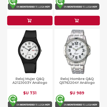
Reloj Mujer Q&Q
Reloj Hombre Q&Q
A212J003Y Análogo
Q576J204Y Análogo
$U 731
$U 989