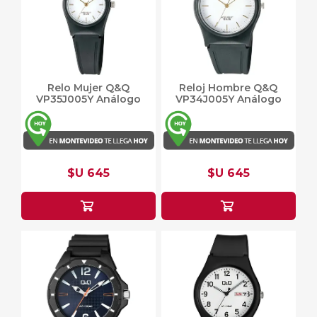
Relo Mujer Q&Q
Reloj Hombre Q&Q
VP35J005Y Análogo
VP34J005Y Análogo
$U 645
$U 645