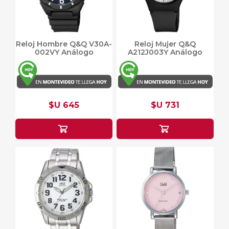
Reloj Hombre Q&Q V30A-
Reloj Mujer Q&Q
002VY Análogo
A212J003Y Análogo
$U 645
$U 731