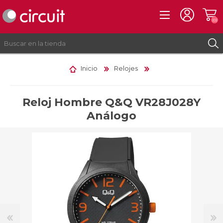
(0)
Inicio
Relojes
REGISTRO
INICIAR SESIÓN
Reloj Hombre Q&Q VR28J028Y
Análogo