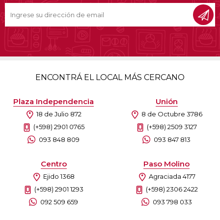
ENCONTRÁ EL LOCAL MÁS CERCANO
Plaza Independencia
Unión
18 de Julio 872
8 de Octubre 3786
(+598) 2901 0765
(+598) 2509 3127
093 848 809
093 847 813
Centro
Paso Molino
Ejido 1368
Agraciada 4177
(+598) 2901 1293
(+598) 2306 2422
092 509 659
093 798 033