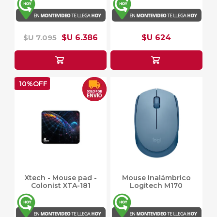
$U 7.095
$U 6.386
$U 624
10%OFF
Xtech - Mouse pad -
Mouse Inalámbrico
Colonist XTA-181
Logitech M170