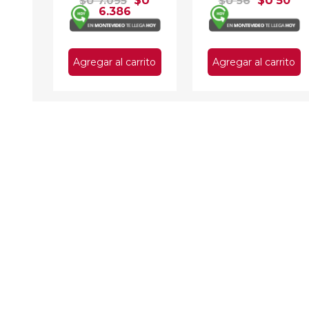
$U 7.095
$U
$U 56
$U 50
6.386
Agregar al carrito
Agregar al carrito