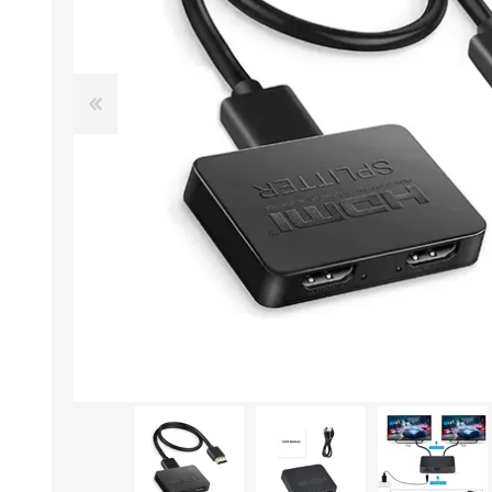
Aire Libre y Entretenimiento
Circuit 
Consolas para TV y de Mano
Ilumina
Juguetes, Drones y Juguetes
Herram
radiocontrolados
Mueble
Binoculares y Miras
Bolsos,
Carpas y Colchones
Organi
Accesorios Para Camping
Bazar y
Vehículos eléctricos
Telescopios
Piscinas
Jardín
Accesorios Para Consolas
Mesa de Pool / Billar