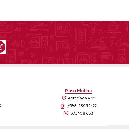
Paso Molino
Agraciada 4177
3
(+598) 2306 2422
093 798 033