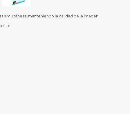
Sill
Parlantes
Fundas para Notebooks
Me
as simultáneas, manteniendo la calidad de la imagen
Cables y Adaptadores
Arm
30 Hz
 y Fitness
Seguridad
o
Cámaras de Vigilancia
es
Detectores de Billetes
 Discos y Mancuernas
Defensa Personal
tas Ergométricas
Candados
y Equipos multifunción
ementos
dores
s Destacados Del Mes
Día del niño 2026