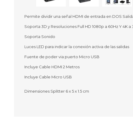
Permite dividir una señal HDMI de entrada en DOS Salid
Soporta 3D y Resoluciones Full HD 1080p a 60Hz Y 4K a 
Ofertas
Deportes
Soporta Sonido
Ciclism
Deport
Luces LED para indicar la conexión activa de las salidas
Barras,
Fuente de poder via puerto Micro USB
Bicicle
Bancos 
Incluye Cable HDMI 2 Metros
Compl
Camina
Incluye Cable Micro USB
Música
Producto
Dimensiones Splitter 6 x 5 x 1.5 cm