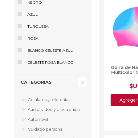
NEGRO
AZUL
Aire Libre y Entretenimiento
Circuit 
Consolas para TV y de Mano
Ilumina
TURQUESA
Juguetes, Drones y Juguetes
Herram
radiocontrolados
Mueble
ROSA
Binoculares y Miras
Bolsos,
Carpas y Colchones
BLANCO CELESTE AZUL
Organi
Accesorios Para Camping
Bazar y
CELESTE ROSA BLANCO
Vehículos eléctricos
Gorra de N
Telescopios
Multicolor 
Piscinas
CATEGORÍAS
Jardín
$U
Accesorios Para Consolas
Mesa de Pool / Billar
Celulares y telefonía
Agregar 
Audio, video y electrónica
Automovil
Cuidado personal