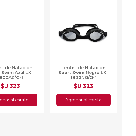
lones y Sofás
as
sas
arios
Electrodomésticos
Televisores
Linea Blanca
Pequeños electrodomésticos
es de Natación
Lentes de Natación
Climatización
 Swim Azul LX-
Sport Swim Negro LX-
1800AZ/G-1
1800NG/G-1
$U 323
$U 323
egar al carrito
Agregar al carrito