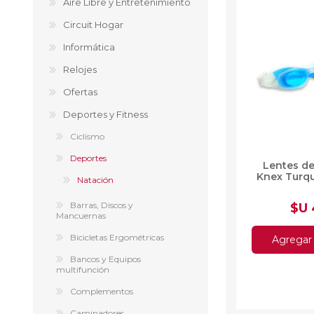
Aire Libre y Entretenimiento
Circuit Hogar
Informática
Relojes
Ofertas
Deportes
Ofertas
Ciclism
Deportes y Fitness
Deport
Ciclismo
Barras,
Bicicle
Deportes
Lentes d
Bancos 
Knex Turq
Natación
Compl
Camina
Barras, Discos y
$U
Mancuernas
Música
Producto
Bicicletas Ergométricas
Agregar 
Bancos y Equipos
multifunción
Complementos
Caminadores