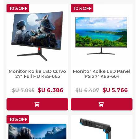
10%OFF
10%OFF
Monitor Kolke LED Curvo
Monitor Kolke LED Panel
27" Full HD KES-665
IPS 27" KES-664
$U 6.386
$U 5.766
$U 7.095
$U 6.407
10%OFF