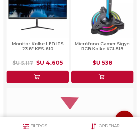
Monitor Kolke LED IPS
Micrófono Gamer Sigyn
23.8" KES-610
RGB Kolke KGI-518
$U 4.605
$U 538
$U 5.117
FILTROS
ORDENAR