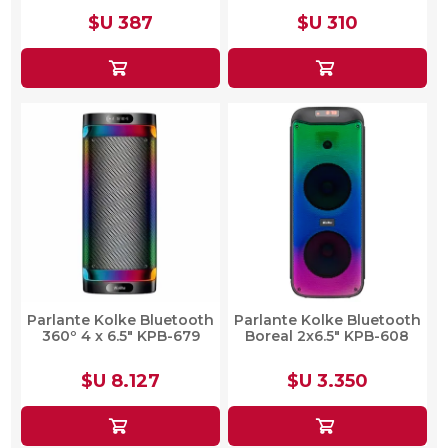
$U 387
$U 310
Parlante Kolke Bluetooth
Parlante Kolke Bluetooth
360º 4 x 6.5" KPB-679
Boreal 2x6.5" KPB-608
$U 8.127
$U 3.350