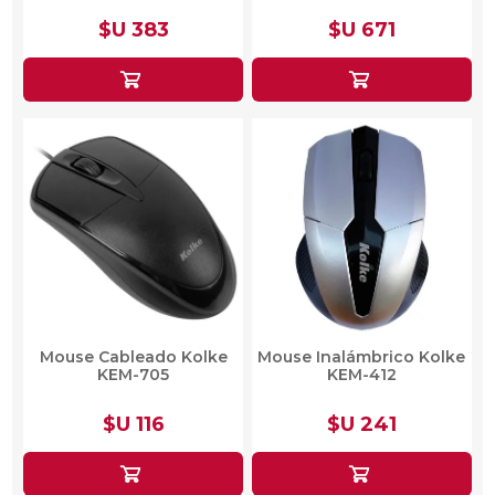
$U 383
$U 671
Mouse Cableado Kolke
Mouse Inalámbrico Kolke
KEM-705
KEM-412
$U 116
$U 241