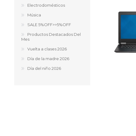
Electrodomésticos
Música
SALE 5%OFF>>5%OFF
Ofertas
Deportes
Productos Destacados Del
Ciclism
Mes
Deport
Vuelta a clases 2026
Barras,
Bicicle
Día de la madre 2026
Bancos 
Día del niño 2026
Compl
Camina
Música
Producto