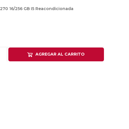
as
270 16/256 GB I5 Reacondicionada
sas
arios
Electrodomésticos
Televisores
Linea Blanca
Pequeños electrodomésticos
AGREGAR AL CARRITO
Climatización