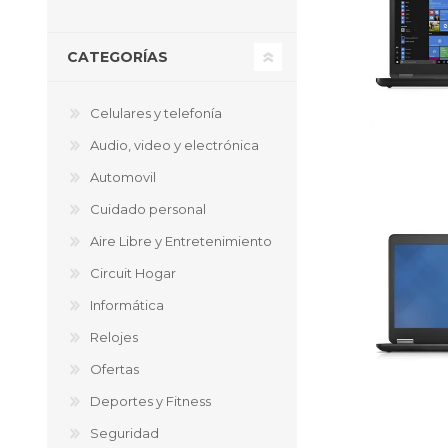
Aire Libre y Entretenimiento
Circuit 
Consolas para TV y de Mano
Ilumina
CATEGORÍAS
Juguetes, Drones y Juguetes
Herram
radiocontrolados
Mueble
Binoculares y Miras
Bolsos,
Celulares y telefonía
Carpas y Colchones
Organi
Audio, video y electrónica
Accesorios Para Camping
Bazar y
Vehículos eléctricos
Automovil
Telescopios
Cuidado personal
Piscinas
Jardín
Aire Libre y Entretenimiento
Accesorios Para Consolas
Circuit Hogar
Mesa de Pool / Billar
Informática
Relojes
Ofertas
Deportes y Fitness
Seguridad