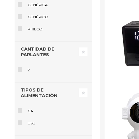
GENÉRICA
GENÉRICO
PHILCO
Ofertas
Deportes
CANTIDAD DE
Ciclism
PARLANTES
Deport
Barras,
Bicicle
2
Bancos 
Compl
TIPOS DE
Camina
ALIMENTACIÓN
Música
Producto
CA
USB