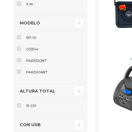
3 W
MODELO
517-01
GS304
PAR3120BT
PAR3206BT
ALTURA TOTAL
19 CM
CON USB