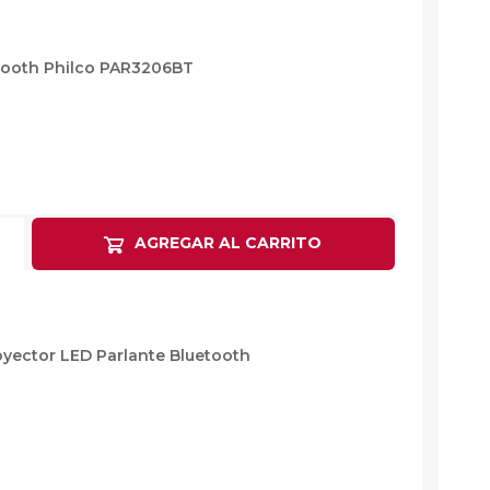
lones y Sofás
as
etooth Philco PAR3206BT
sas
arios
Electrodomésticos
Televisores
Linea Blanca
Pequeños electrodomésticos
AGREGAR AL CARRITO
Climatización
yector LED Parlante Bluetooth