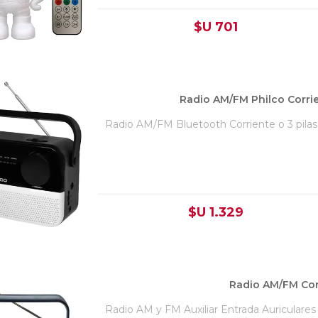
$U 701
Radio AM/FM Philco Corri
Radio AM/FM Bluetooth Corriente o 3 pilas 
$U 1.329
Radio AM/FM Cor
Radio AM y FM Auxiliar Entrada Auriculares