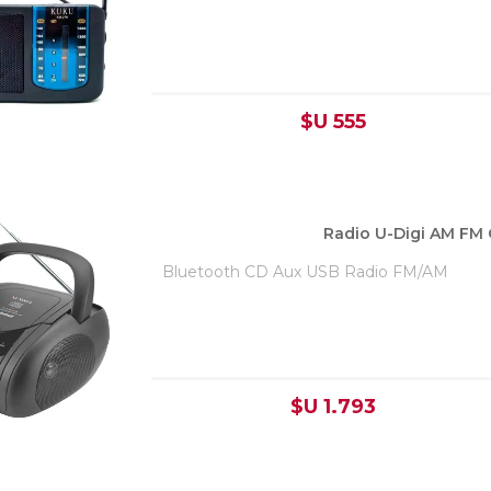
$U 555
Radio U-Digi AM FM
Bluetooth CD Aux USB Radio FM/AM
$U 1.793