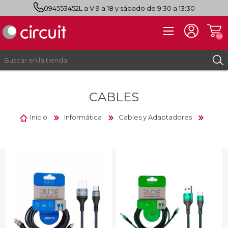
094553452
L a V 9 a 18 y sábado de 9:30 a 13:30
(0)
CABLES
REGISTRO
INICIAR SESIÓN
Inicio
Informática
Cables y Adaptadores