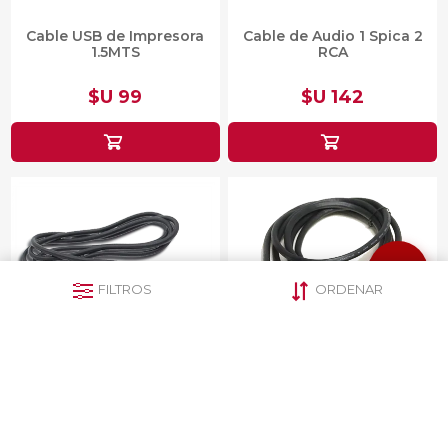
Cable USB de Impresora
Cable de Audio 1 Spica 2
1.5MTS
RCA
$U 99
$U 142
FILTROS
ORDENAR
Cable Auxiliar Spica-Spica
Cable VGA-VGA Para
1.5 metros
Monitor 1.5mts