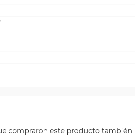
Y
a
que compraron este producto tambié