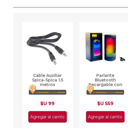
Cable Auxiliar
Parlante
Spica-Spica 1.5
Bluetooth
metros
Recargable con
Luces RGB
L117/118
$U 99
$U 559
Agregar al carrito
Agregar al carrito