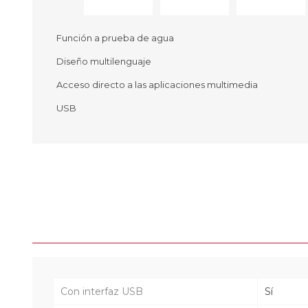
Función a prueba de agua
Diseño multilenguaje
Ofertas
Deportes
Acceso directo a las aplicaciones multimedia
Ciclism
Deport
USB
Barras,
Bicicle
Bancos 
Compl
Camina
Música
Producto
Con interfaz USB
Sí