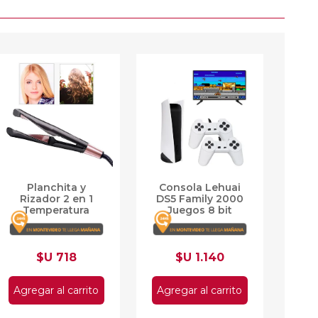
Planchita y
Consola Lehuai
Rizador 2 en 1
DS5 Family 2000
Temperatura
Juegos 8 bit
regulable 230º
Ceramic
$U 718
$U 1.140
Agregar al carrito
Agregar al carrito