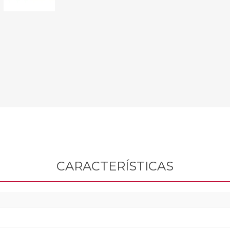
Sill
Parlantes
Fundas para Notebooks
Me
Cables y Adaptadores
Arm
 y Fitness
Seguridad
o
Cámaras de Vigilancia
es
Detectores de Billetes
 Discos y Mancuernas
Defensa Personal
tas Ergométricas
Candados
y Equipos multifunción
ementos
dores
s Destacados Del Mes
Día del niño 2026
CARACTERÍSTICAS