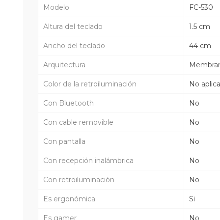
Modelo
FC-530
Altura del teclado
1.5 cm
Ancho del teclado
44 cm
Arquitectura
Membra
Color de la retroiluminación
No aplic
Con Bluetooth
No
Con cable removible
No
Con pantalla
No
Con recepción inalámbrica
No
Con retroiluminación
No
Es ergonómica
Si
Es gamer
No