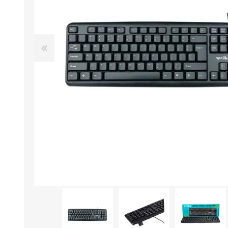
Aire Libre y Entretenimiento
Circuit 
Consolas para TV y de Mano
Ilumina
Juguetes, Drones y Juguetes
Herram
radiocontrolados
Mueble
Binoculares y Miras
Bolsos,
Carpas y Colchones
Organi
Accesorios Para Camping
Bazar y
Vehículos eléctricos
Telescopios
Piscinas
Jardín
Accesorios Para Consolas
Mesa de Pool / Billar