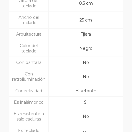
Altura del
0.5 cm
teclado
Ancho del
25 cm
teclado
Arquitectura
Tijera
Color del
Negro
teclado
Con pantalla
No
Con
No
retroiluminación
Conectividad
Bluetooth
Es inalámbrico
Si
Es resistente a
No
salpicaduras
Es teclado