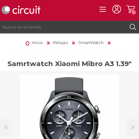
(0)
Inicio
Relojes
SmartWatch
REGISTRO
INICIAR SESIÓN
Samrtwatch Xiaomi Mibro A3 1.39"