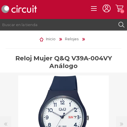
(0)
Inicio
Relojes
REGISTRO
INICIAR SESIÓN
Reloj Mujer Q&Q V39A-004VY
Análogo