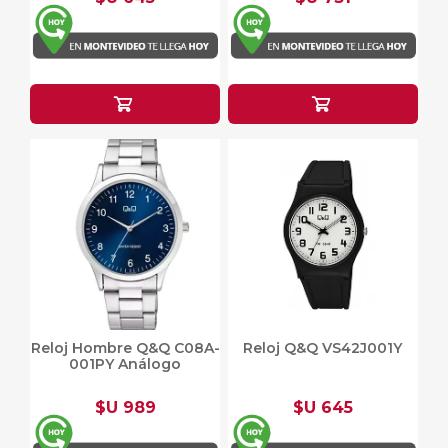
Reloj Hombre Q&Q C08A-
Reloj Q&Q VS42J001Y
001PY Análogo
$U 989
$U 645