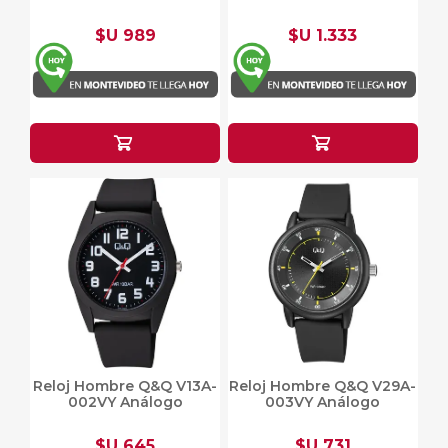
$U 989
$U 1.333
Reloj Hombre Q&Q V13A-
Reloj Hombre Q&Q V29A-
002VY Análogo
003VY Análogo
$U 645
$U 731