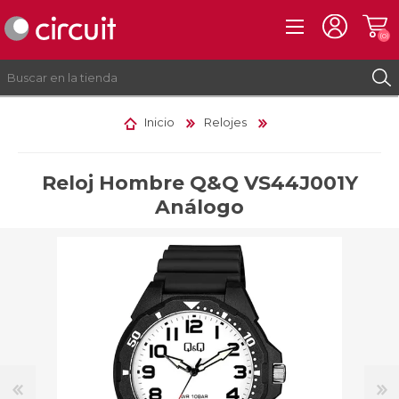
(0)
Inicio
Relojes
REGISTRO
INICIAR SESIÓN
Reloj Hombre Q&Q VS44J001Y
Análogo