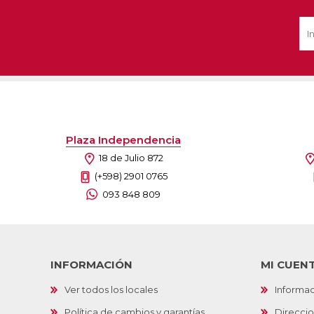
Plaza Independencia
18 de Julio 872
(+598) 2901 0765
093 848 809
INFORMACIÓN
MI CUEN
Ver todos los locales
Informac
Política de cambios y garantías
Direcci