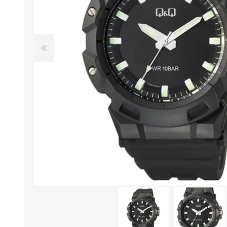
Aire Libre y Entretenimiento
Circuit 
Consolas para TV y de Mano
Ilumina
Juguetes, Drones y Juguetes
Herram
radiocontrolados
Mueble
Binoculares y Miras
Bolsos,
Carpas y Colchones
Organi
Accesorios Para Camping
Bazar y
Vehículos eléctricos
Telescopios
Piscinas
Jardín
Accesorios Para Consolas
Mesa de Pool / Billar