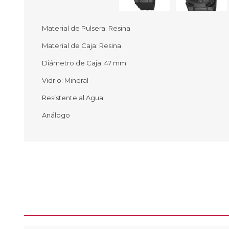
Material de Pulsera: Resina
Material de Caja: Resina
Ofertas
Deportes
Diámetro de Caja: 47 mm
Ciclism
Deport
Vidrio: Mineral
Barras,
Resistente al Agua
Bicicle
Bancos 
Análogo
Compl
Camina
Música
Producto