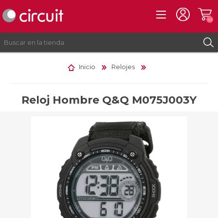
(0)
Inicio
Relojes
REGISTRO
INICIAR SESIÓN
Reloj Hombre Q&Q M075J003Y