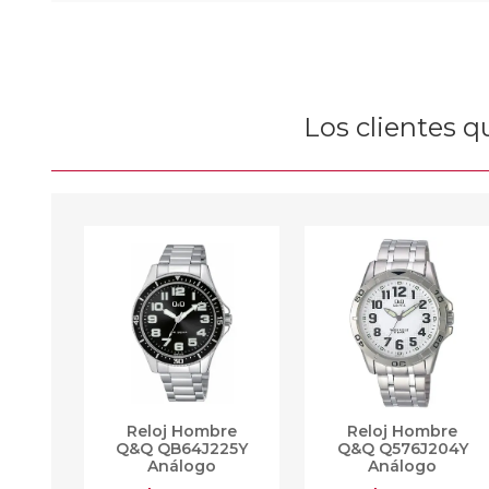
Los clientes 
Reloj Hombre
Reloj Hombre
Q&Q QB64J225Y
Q&Q Q576J204Y
Análogo
Análogo