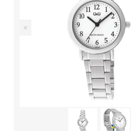
Aire Libre y Entretenimiento
Circuit 
Consolas para TV y de Mano
Ilumina
Juguetes, Drones y Juguetes
Herram
radiocontrolados
Mueble
Binoculares y Miras
Bolsos,
Carpas y Colchones
Organi
Accesorios Para Camping
Bazar y
Vehículos eléctricos
Telescopios
Piscinas
Jardín
Accesorios Para Consolas
Mesa de Pool / Billar