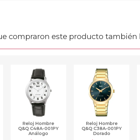
que compraron este producto tambié
Reloj Hombre
Reloj Hombre
Q&Q C48A-001PY
Q&Q C38A-001PY
Análogo
Dorado