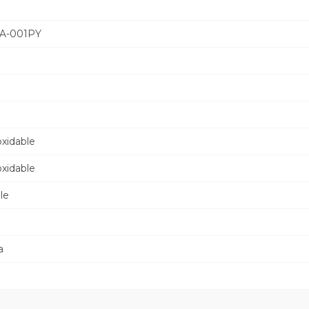
A-001PY
oxidable
oxidable
le
a