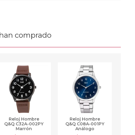
n han comprado
Reloj Hombre
Reloj Hombre
Q&Q C32A-002PY
Q&Q C08A-001PY
Marrón
Análogo