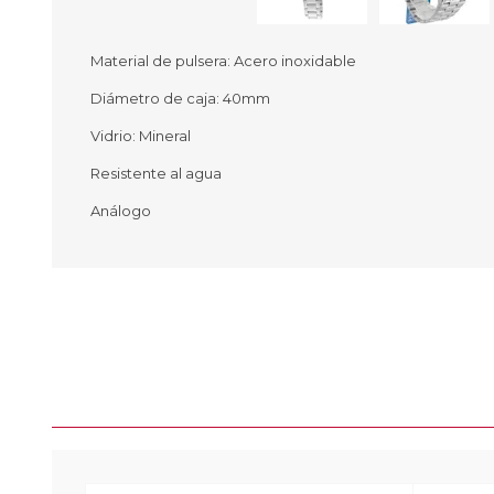
Material de pulsera: Acero inoxidable
Diámetro de caja: 40mm
Ofertas
Deportes
Vidrio: Mineral
Ciclism
Deport
Resistente al agua
Barras,
Análogo
Bicicle
Bancos 
Compl
Camina
Música
Producto