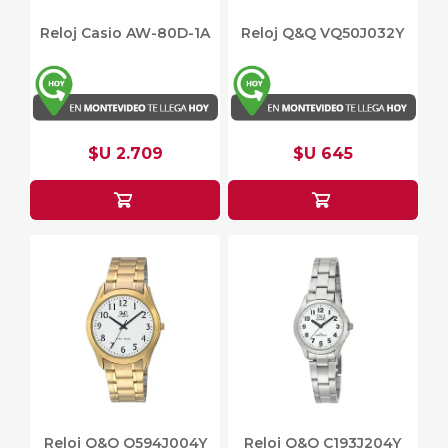
Reloj Casio AW-80D-1A
Reloj Q&Q VQ50J032Y
$U 2.709
$U 645
Reloj Q&Q Q594J004Y
Reloj Q&Q C193J204Y