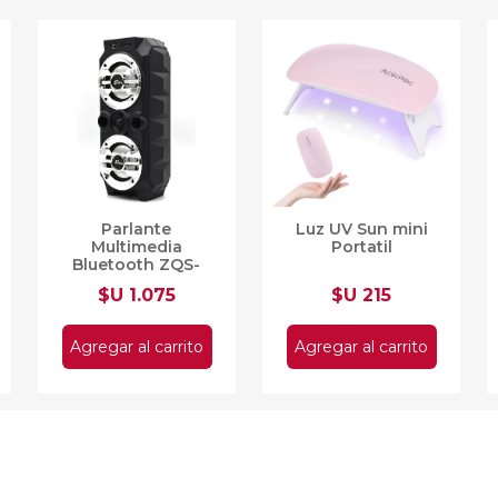
Parlante
Luz UV Sun mini
Multimedia
Portatil
Bluetooth ZQS-
4236
$U 1.075
$U 215
Agregar al carrito
Agregar al carrito