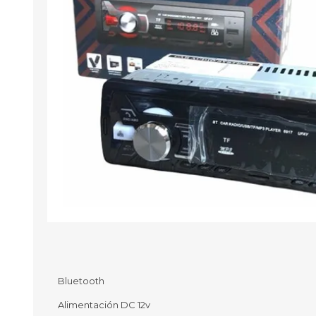
Aire Libre y Entretenimiento
Circuit 
Consolas para TV y de Mano
Ilumina
Juguetes, Drones y Juguetes
Herram
radiocontrolados
Mueble
Binoculares y Miras
Bolsos,
Carpas y Colchones
Organi
Accesorios Para Camping
Bazar y
Vehículos eléctricos
Telescopios
Piscinas
Jardín
Accesorios Para Consolas
Mesa de Pool / Billar
Bluetooth
Alimentación DC 12v