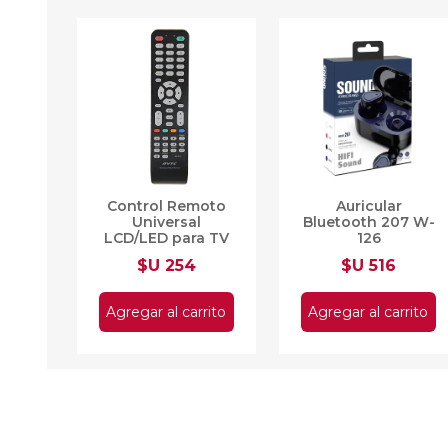
Control Remoto
Auricular
Universal
Bluetooth 207 W-
LCD/LED para TV
126
RM-014s
$U 254
$U 516
Agregar al carrito
Agregar al carrito