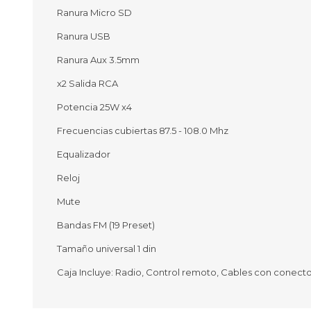
Ranura Micro SD
Ranura USB
Ranura Aux 3.5mm
Ofertas
Deportes
x2 Salida RCA
Ciclism
Deport
Potencia 25W x4
Barras,
Frecuencias cubiertas 87.5 - 108.0 Mhz
Bicicle
Bancos 
Equalizador
Compl
Reloj
Camina
Mute
Música
Producto
Bandas FM (19 Preset)
Tamaño universal 1 din
Caja Incluye: Radio, Control remoto, Cables con conecto