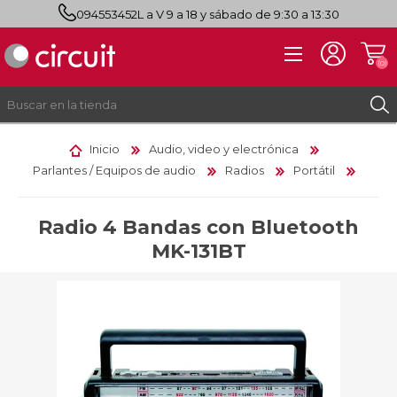
094553452
L a V 9 a 18 y sábado de 9:30 a 13:30
(0)
Inicio
Audio, video y electrónica
Parlantes / Equipos de audio
Radios
Portátil
REGISTRO
INICIAR SESIÓN
Radio 4 Bandas con Bluetooth
MK-131BT