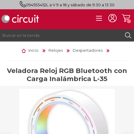
094553452
L a V 9 a 18 y sábado de 9:30 a 13:30
(0)
Inicio
Relojes
Despertadores
REGISTRO
INICIAR SESIÓN
Veladora Reloj RGB Bluetooth con
Carga Inalámbrica L-35