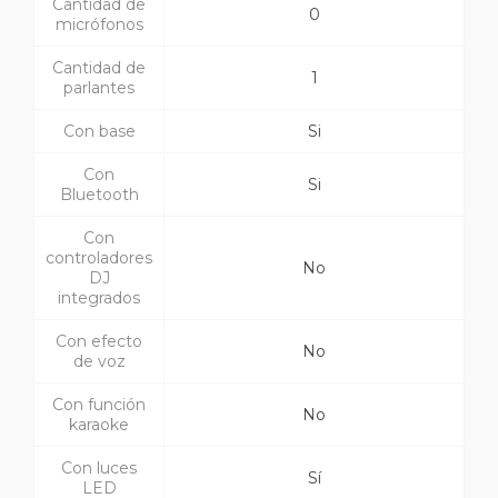
Cantidad de
0
micrófonos
Cantidad de
1
parlantes
Con base
Si
Con
Si
Bluetooth
Con
controladores
No
DJ
integrados
Con efecto
No
de voz
Con función
No
karaoke
Con luces
Sí
LED