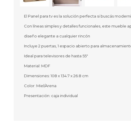
El Panel para tv es la solución perfecta si buscás moderni
Con líneas simples y detalles funcionales, este mueble a
Ofertas
Deportes
diseño elegante a cualquier rincón
Ciclism
Deport
Incluye 2 puertas, 1 espacio abierto para almacenamien
Barras,
Ideal para televisores de hasta 55"
Bicicle
Bancos 
Material: MDF
Compl
Camina
Dimensiones: 108 x 134.7 x 26.8 cm
Color: Miel/Arena
Música
Producto
Presentación: caja individual