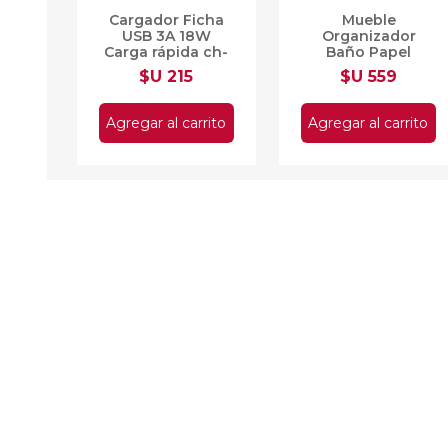
Cargador Ficha
Mueble
USB 3A 18W
Organizador
Carga rápida ch-
Baño Papel
641
Higiénico Blanco
$U 215
$U 559
80x20 cm
Agregar al carrito
Agregar al carrito