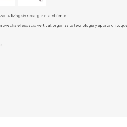
Sill
Parlantes
Fundas para Notebooks
Me
zar tu living sin recargar el ambiente
Cables y Adaptadores
Arm
provecha el espacio vertical, organiza tu tecnología y aporta un toqu
 y Fitness
Seguridad
o
Cámaras de Vigilancia
es
Detectores de Billetes
to
 Discos y Mancuernas
Defensa Personal
tas Ergométricas
Candados
y Equipos multifunción
ementos
dores
s Destacados Del Mes
Día del niño 2026