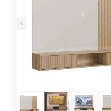
Aire Libre y Entretenimiento
Circuit 
Consolas para TV y de Mano
Ilumina
Juguetes, Drones y Juguetes
Herram
radiocontrolados
Mueble
Binoculares y Miras
Bolsos,
Carpas y Colchones
Organi
Accesorios Para Camping
Bazar y
Vehículos eléctricos
Telescopios
Piscinas
Jardín
Accesorios Para Consolas
Mesa de Pool / Billar