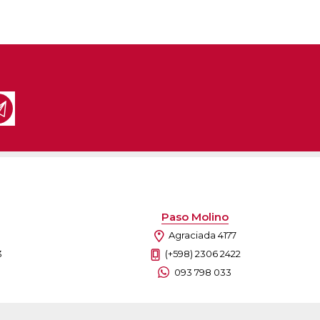
Paso Molino
Agraciada 4177
3
(+598) 2306 2422
093 798 033