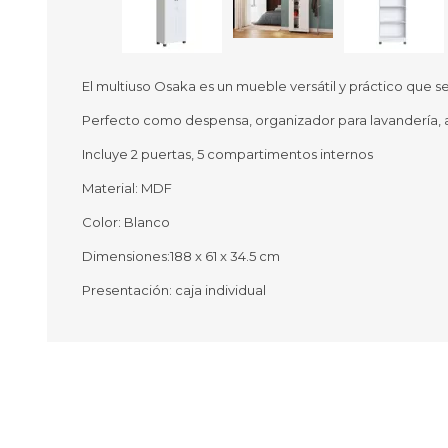
El multiuso Osaka es un mueble versátil y práctico que s
Perfecto como despensa, organizador para lavandería, a
Ofertas
Deportes
Incluye 2 puertas, 5 compartimentos internos
Ciclism
Deport
Material: MDF
Barras,
Color: Blanco
Bicicle
Bancos 
Dimensiones:188 x 61 x 34.5 cm
Compl
Camina
Presentación: caja individual
Música
Producto