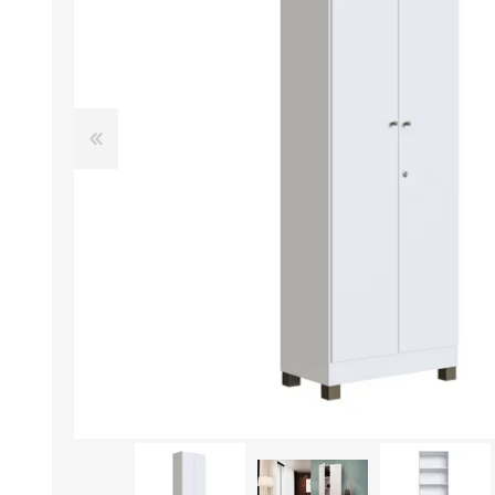
Aire Libre y Entretenimiento
Circuit 
Consolas para TV y de Mano
Ilumina
Juguetes, Drones y Juguetes
Herram
radiocontrolados
Mueble
Binoculares y Miras
Bolsos,
Carpas y Colchones
Organi
Accesorios Para Camping
Bazar y
Vehículos eléctricos
Telescopios
Piscinas
Jardín
Accesorios Para Consolas
Mesa de Pool / Billar