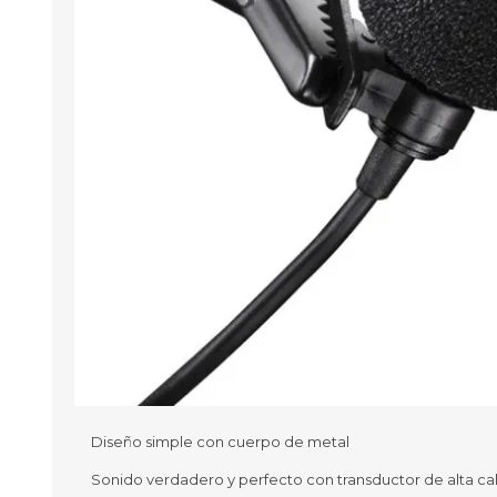
Aire Libre y Entretenimiento
Circuit 
Consolas para TV y de Mano
Ilumina
Juguetes, Drones y Juguetes
Herram
radiocontrolados
Mueble
Binoculares y Miras
Bolsos,
Carpas y Colchones
Organi
Accesorios Para Camping
Bazar y
Vehículos eléctricos
Telescopios
Piscinas
Jardín
Accesorios Para Consolas
Mesa de Pool / Billar
Diseño simple con cuerpo de metal
Sonido verdadero y perfecto con transductor de alta ca