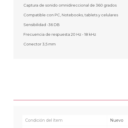
Captura de sonido omnidireccional de 360 grados
Compatible con PC, Notebooks, tablets y celulares
Sensibilidad -36 DB
Ofertas
Deportes
Frecuencia de respuesta 20 Hz - 18 kHz
Ciclism
Deport
Conector 3,5 mm
Barras,
Bicicle
Bancos 
Compl
Camina
Música
Producto
Condición del ítem
Nuevo