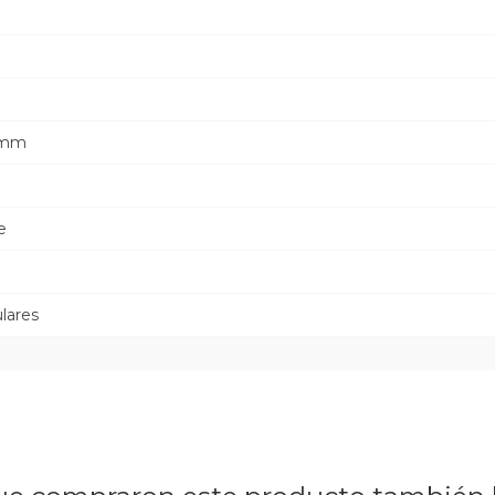
5 mm
e
lares