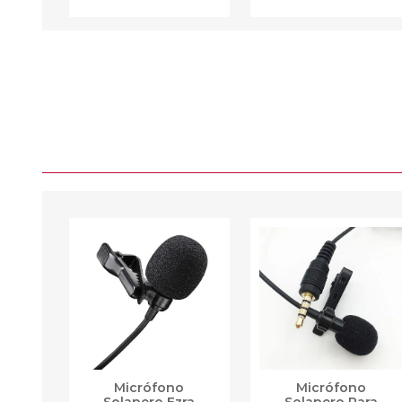
Micrófono
Micrófono
Solapero Ezra
Solapero Para