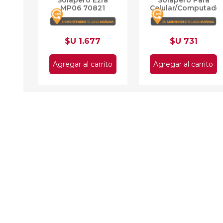
MP06 70821
Celular/Computado
LJMKF-22
$U 1.677
$U 731
Agregar al carrito
Agregar al carrito