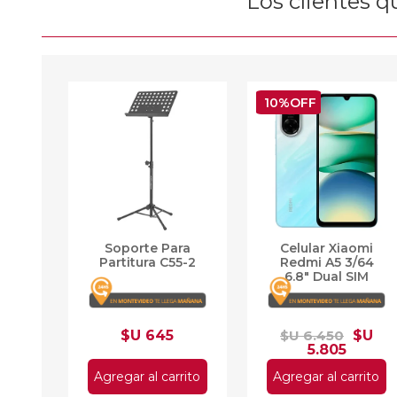
Los clientes 
10%OFF
Soporte Para
Celular Xiaomi
Partitura C55-2
Redmi A5 3/64
6.8" Dual SIM
$U 645
$U 6.450
$U
5.805
Agregar al carrito
Agregar al carrito