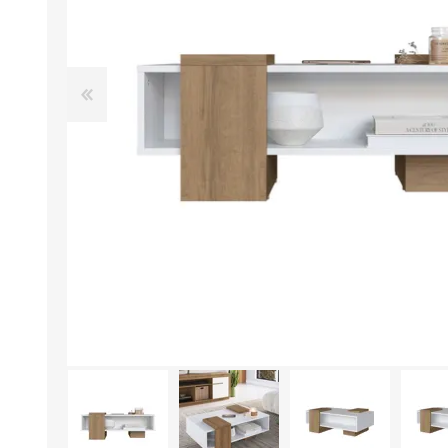
Aire Libre y Entretenimiento
Circuit 
Consolas para TV y de Mano
Ilumina
Juguetes, Drones y Juguetes
Herram
radiocontrolados
Mueble
Binoculares y Miras
Bolsos,
Carpas y Colchones
Organi
Accesorios Para Camping
Bazar y
Vehículos eléctricos
Telescopios
Piscinas
Jardín
Accesorios Para Consolas
Mesa de Pool / Billar