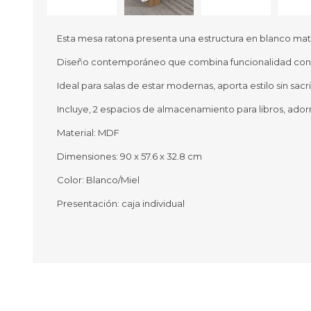
Esta mesa ratona presenta una estructura en blanco mate
Diseño contemporáneo que combina funcionalidad con 
Ofertas
Deportes
Ideal para salas de estar modernas, aporta estilo sin sacr
Ciclism
Deport
Incluye, 2 espacios de almacenamiento para libros, ador
Barras,
Material: MDF
Bicicle
Bancos 
Dimensiones: 90 x 57.6 x 32.8 cm
Compl
Camina
Color: Blanco/Miel
Presentación: caja individual
Música
Producto