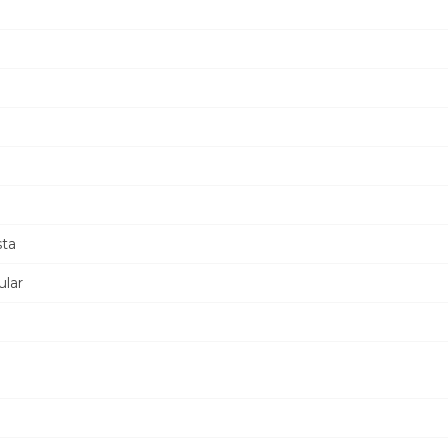
sta
lar