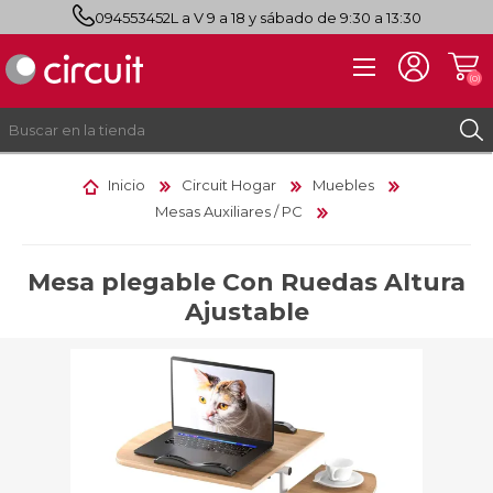
094553452
L a V 9 a 18 y sábado de 9:30 a 13:30
(0)
Inicio
Circuit Hogar
Muebles
Mesas Auxiliares / PC
REGISTRO
INICIAR SESIÓN
Mesa plegable Con Ruedas Altura
Ajustable