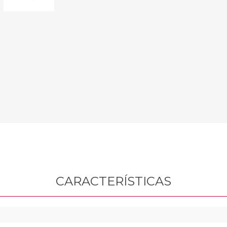
Sill
Parlantes
Fundas para Notebooks
Me
Cables y Adaptadores
Arm
 y Fitness
Seguridad
o
Cámaras de Vigilancia
es
Detectores de Billetes
 Discos y Mancuernas
Defensa Personal
tas Ergométricas
Candados
y Equipos multifunción
ementos
dores
s Destacados Del Mes
Día del niño 2026
CARACTERÍSTICAS