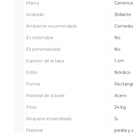
Marca
Genérica
Acabado
Brillante
Ambiente recomendado
Comedo
Es extensible
No
Es personalizado
No
Espesor de la tapa
1 cm
Estilo
Nórdico
Forma
Rectangu
Material de la base
Acero
Peso
34 kg
Requiere ensamblado
Si
Material
piedra y 