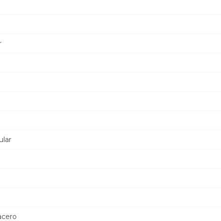
r
lar
acero