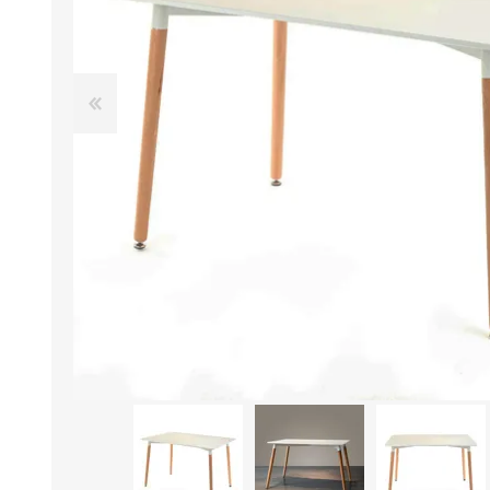
Aire Libre y Entretenimiento
Circuit 
Consolas para TV y de Mano
Ilumina
Juguetes, Drones y Juguetes
Herram
radiocontrolados
Mueble
Binoculares y Miras
Bolsos,
Carpas y Colchones
Organi
Accesorios Para Camping
Bazar y
Vehículos eléctricos
Telescopios
Piscinas
Jardín
Accesorios Para Consolas
Mesa de Pool / Billar