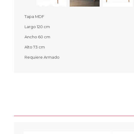
Tapa MDF
Largo 120 cm
Ofertas
Deportes
Ancho 60 cm
Ciclism
Deport
Alto 73 cm
Barras,
Requiere Armado
Bicicle
Bancos 
Compl
Camina
Música
Producto