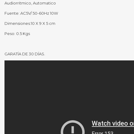
Audiorritmico, Automatico
Fuente: AC5V/ 50-60Hz 10W
Dimensiones:10 X 9 X 5 cm
Peso: 0.5 Kgs
GARATÍA DE 30 DÍAS.