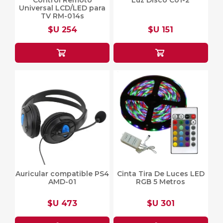
Control Remoto
Luz Disco C01-2
Universal LCD/LED para
TV RM-014s
$U 254
$U 151
Auricular compatible PS4
Cinta Tira De Luces LED
AMD-01
RGB 5 Metros
$U 473
$U 301