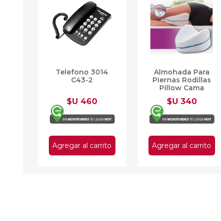
Telefono 3014
Almohada Para
C43-2
Piernas Rodillas
Pillow Cama
$U 460
$U 340
Agregar al carrito
Agregar al carrito