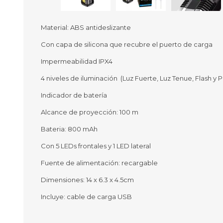
Material: ABS antideslizante
Con capa de silicona que recubre el puerto de carga
Ofertas
Deportes
Impermeabilidad IPX4
Ciclism
Deport
4 niveles de iluminación (Luz Fuerte, Luz Tenue, Flash y P
Barras,
Indicador de batería
Bicicle
Bancos 
Alcance de proyección: 100 m
Compl
Camina
Bateria: 800 mAh
Con 5 LEDs frontales y 1 LED lateral
Música
Producto
Fuente de alimentación: recargable
Dimensiones: 14 x 6.3 x 4.5cm
Incluye: cable de carga USB