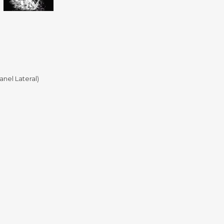
Sill
Parlantes
Fundas para Notebooks
Me
Cables y Adaptadores
Arm
 y Fitness
Seguridad
o
Cámaras de Vigilancia
es
Detectores de Billetes
anel Lateral)
 Discos y Mancuernas
Defensa Personal
tas Ergométricas
Candados
y Equipos multifunción
ementos
dores
s Destacados Del Mes
Día del niño 2026