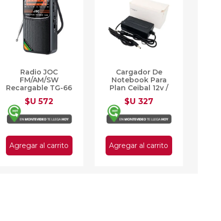
Radio JOC
Cargador De
FM/AM/SW
Notebook Para
Recargable TG-66
Plan Ceibal 12v /
Parlante y
2a
$U 572
$U 327
Auriculares
Agregar al carrito
Agregar al carrito