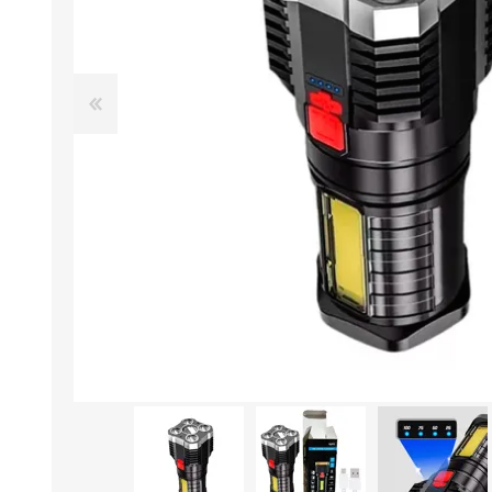
Aire Libre y Entretenimiento
Circuit 
Consolas para TV y de Mano
Ilumina
Juguetes, Drones y Juguetes
Herram
radiocontrolados
Mueble
Binoculares y Miras
Bolsos,
Carpas y Colchones
Organi
Accesorios Para Camping
Bazar y
Vehículos eléctricos
Telescopios
Piscinas
Jardín
Accesorios Para Consolas
Mesa de Pool / Billar