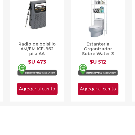
Radio de bolsillo
Estanteria
AM/FM ICF-962
Organizador
pila AA
Sobre Water 3
Estantes
$U 473
$U 512
155x47cm
Agregar al carrito
Agregar al carrito