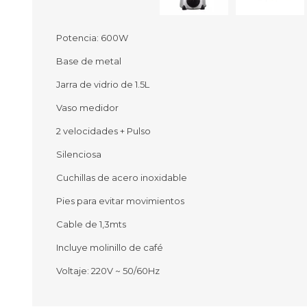
Potencia: 600W
Base de metal
Ofertas
Deportes
Jarra de vidrio de 1.5L
Ciclism
Deport
Vaso medidor
Barras,
2 velocidades + Pulso
Bicicle
Bancos 
Silenciosa
Compl
Camina
Cuchillas de acero inoxidable
Pies para evitar movimientos
Música
Producto
Cable de 1,3mts
Incluye molinillo de café
Voltaje: 220V ~ 50/60Hz