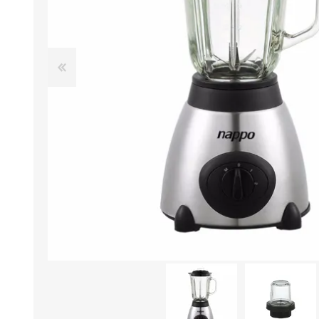
Aire Libre y Entretenimiento
Circuit 
Consolas para TV y de Mano
Ilumina
Juguetes, Drones y Juguetes
Herram
radiocontrolados
Mueble
Binoculares y Miras
Bolsos,
Carpas y Colchones
Organi
Accesorios Para Camping
Bazar y
Vehículos eléctricos
Telescopios
Piscinas
Jardín
Accesorios Para Consolas
Mesa de Pool / Billar