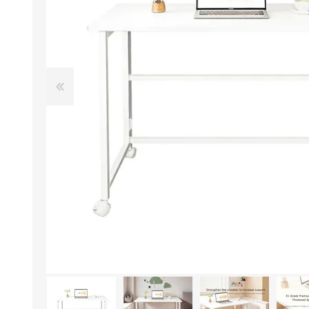
Aire Libre y Entretenimiento
Circuit 
Consolas para TV y de Mano
Ilumina
Juguetes, Drones y Juguetes
Herram
radiocontrolados
Mueble
Binoculares y Miras
Bolsos,
Carpas y Colchones
Organi
Accesorios Para Camping
Bazar y
Vehículos eléctricos
Telescopios
Piscinas
Jardín
Accesorios Para Consolas
Mesa de Pool / Billar