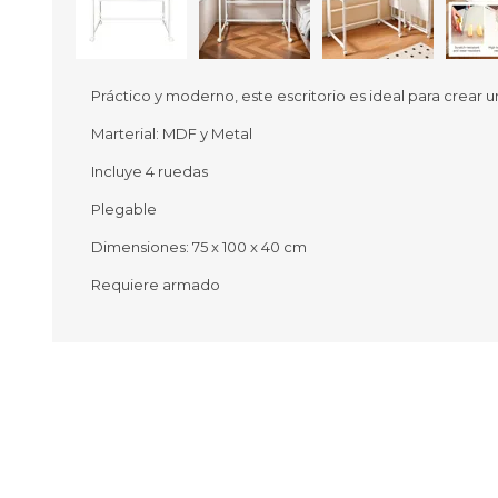
Práctico y moderno, este escritorio es ideal para crear
Marterial: MDF y Metal
Ofertas
Deportes
Incluye 4 ruedas
Ciclism
Deport
Plegable
Barras,
Dimensiones: 75 x 100 x 40 cm
Bicicle
Bancos 
Requiere armado
Compl
Camina
Música
Producto