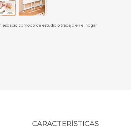
Sil
Mousepads
Sill
Parlantes
Fundas para Notebooks
Me
 un espacio cómodo de estudio o trabajo en el hogar
Cables y Adaptadores
Arm
 y Fitness
Seguridad
o
Cámaras de Vigilancia
es
Detectores de Billetes
 Discos y Mancuernas
Defensa Personal
tas Ergométricas
Candados
y Equipos multifunción
ementos
dores
s Destacados Del Mes
Día del niño 2026
CARACTERÍSTICAS