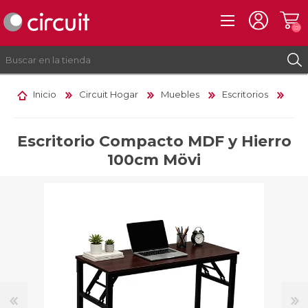
(0)
Inicio
Circuit Hogar
Muebles
Escritorios
REGISTRO
INICIAR SESIÓN
Escritorio Compacto MDF y Hierro
100cm Mövi