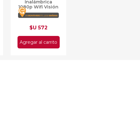
Inalámbrica
1080p Wifi Visión
Nocturna
$U 572
Agregar al carrito