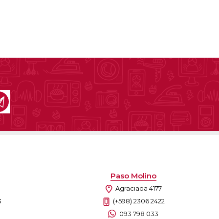
Paso Molino
Agraciada 4177
3
(+598) 2306 2422
093 798 033