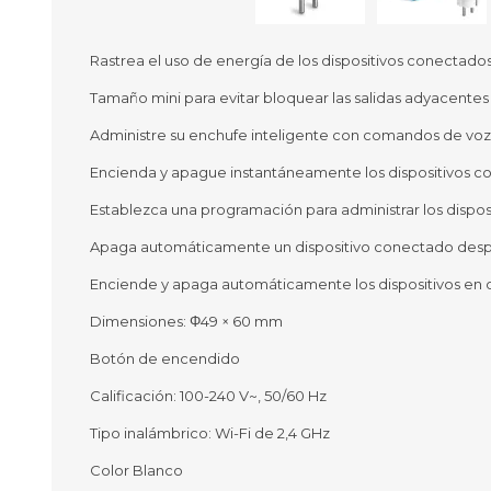
Rastrea el uso de energía de los dispositivos conectados 
Tamaño mini para evitar bloquear las salidas adyacentes
Ofertas
Deportes
Administre su enchufe inteligente con comandos de voz
Ciclism
Deport
Encienda y apague instantáneamente los dispositivos co
Barras,
Establezca una programación para administrar los disp
Bicicle
Bancos 
Apaga automáticamente un dispositivo conectado desp
Compl
Camina
Enciende y apaga automáticamente los dispositivos en d
Dimensiones: Φ49 × 60 mm
Música
Producto
Botón de encendido
Calificación: 100-240 V~, 50/60 Hz
Tipo inalámbrico: Wi-Fi de 2,4 GHz
Color Blanco