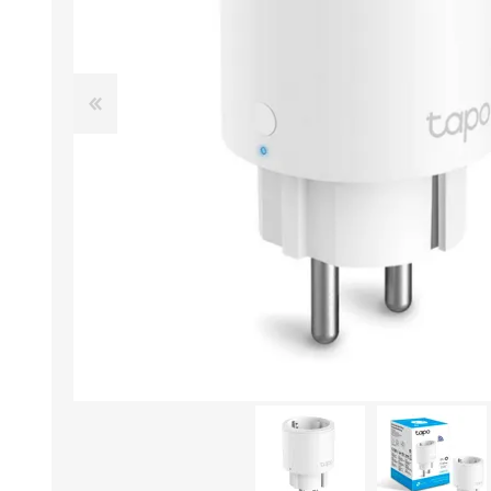
Aire Libre y Entretenimiento
Circuit 
Consolas para TV y de Mano
Ilumina
Juguetes, Drones y Juguetes
Herram
radiocontrolados
Mueble
Binoculares y Miras
Bolsos,
Carpas y Colchones
Organi
Accesorios Para Camping
Bazar y
Vehículos eléctricos
Telescopios
Piscinas
Jardín
Accesorios Para Consolas
Mesa de Pool / Billar