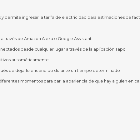
Sill
Parlantes
Fundas para Notebooks
Me
y permite ingresar la tarifa de electricidad para estimaciones de fac
Cables y Adaptadores
Arm
 y Fitness
Seguridad
 a través de Amazon Alexa o Google Assistant
o
Cámaras de Vigilancia
es
Detectores de Billetes
nectados desde cualquier lugar a través de la aplicación Tapo
 Discos y Mancuernas
Defensa Personal
ositivos automáticamente
tas Ergométricas
Candados
y Equipos multifunción
ués de dejarlo encendido durante un tiempo determinado
ementos
dores
iferentes momentos para dar la apariencia de que hay alguien en ca
s Destacados Del Mes
Día del niño 2026