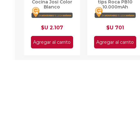
Cocina Josi Color
tips Roca PB10
Blanco
10.000mAh
Universal
$U 2.107
$U 701
Agregar al carrito
Agregar al carrito