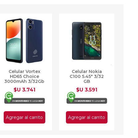
Celular Vortex
Celular Nokia
HD65 Choice
C100 5.45" 3/32
3000mAh 3/32Gb
GB
$U 3.741
$U 3.591
Agregar al carrito
Agregar al carrito