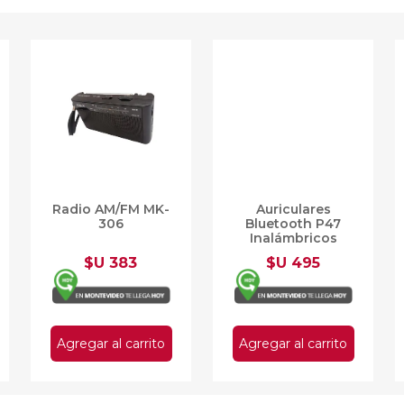
Radio AM/FM MK-
Auriculares
306
Bluetooth P47
Inalámbricos
Microsd Colores
$U 383
$U 495
Agregar al carrito
Agregar al carrito