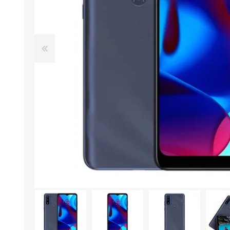
Aire Libre y Entretenimiento
Circuit 
Consolas para TV y de Mano
Ilumina
Juguetes, Drones y Juguetes
Herram
radiocontrolados
Mueble
Binoculares y Miras
Bolsos,
Carpas y Colchones
Organi
Accesorios Para Camping
Bazar y
Vehículos eléctricos
Telescopios
Piscinas
Jardín
Accesorios Para Consolas
Mesa de Pool / Billar