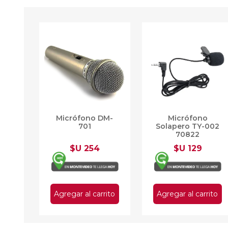
Micrófono DM-
Micrófono
701
Solapero TY-002
70822
$U 254
$U 129
Agregar al carrito
Agregar al carrito