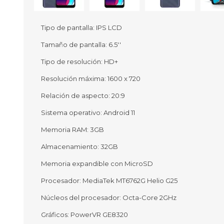
Tipo de pantalla: IPS LCD
Tamaño de pantalla: 6.5''
Ofertas
Deportes
Tipo de resolución: HD+
Ciclism
Deport
Resolución máxima: 1600 x 720
Barras,
Relación de aspecto: 20:9
Bicicle
Bancos 
Sistema operativo: Android 11
Compl
Camina
Memoria RAM: 3GB
Almacenamiento: 32GB
Música
Producto
Memoria expandible con MicroSD
Procesador: MediaTek MT6762G Helio G25
Núcleos del procesador: Octa-Core 2GHz
Gráficos: PowerVR GE8320