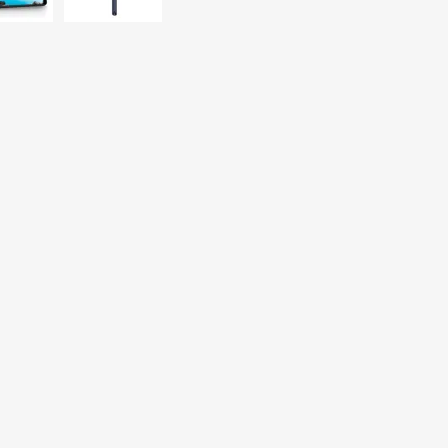
Sill
Parlantes
Fundas para Notebooks
Me
Cables y Adaptadores
Arm
 y Fitness
Seguridad
o
Cámaras de Vigilancia
es
Detectores de Billetes
 Discos y Mancuernas
Defensa Personal
tas Ergométricas
Candados
y Equipos multifunción
ementos
dores
s Destacados Del Mes
Día del niño 2026