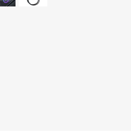
Sill
Parlantes
Fundas para Notebooks
Me
Cables y Adaptadores
Arm
 y Fitness
Seguridad
o
Cámaras de Vigilancia
es
Detectores de Billetes
 Discos y Mancuernas
Defensa Personal
tas Ergométricas
Candados
y Equipos multifunción
ementos
dores
s Destacados Del Mes
Día del niño 2026