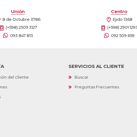
Unión
Centro
8 de Octubre 3786
Ejido 1368
(+598) 2509 3127
(+598) 2901 129
093 847 813
092 509 659
TA
SERVICIOS AL CLIENTE
ión del cliente
Buscar
ones
Preguntas Frecuentes
s