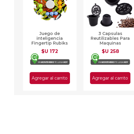
Juego de
3 Capsulas
inteligencia
Reutilizables Para
Fingertip Rubiks
Maquinas
Spinner
Nespresso
$U 172
$U 258
Agregar al carrito
Agregar al carrito