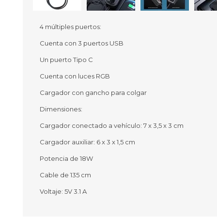
4 múltiples puertos:
Cuenta con 3 puertos USB
Ofertas
Deportes
Un puerto Tipo C
Ciclism
Deport
Cuenta con luces RGB
Barras,
Cargador con gancho para colgar
Bicicle
Bancos 
Dimensiones:
Compl
Camina
Cargador conectado a vehículo: 7 x 3,5 x 3 cm
Cargador auxiliar: 6 x 3 x 1,5 cm
Música
Producto
Potencia de 18W
Cable de 135 cm
Voltaje: 5V 3.1 A