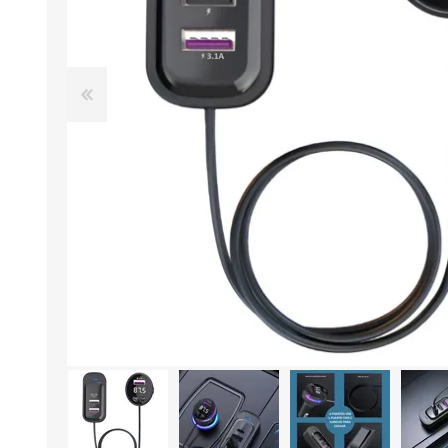
Aire Libre y Entretenimiento
Circuit 
Consolas para TV y de Mano
Ilumina
Juguetes, Drones y Juguetes
Herram
radiocontrolados
Mueble
Binoculares y Miras
Bolsos,
Carpas y Colchones
Organi
Accesorios Para Camping
Bazar y
Vehículos eléctricos
Telescopios
Piscinas
Jardín
Accesorios Para Consolas
Mesa de Pool / Billar