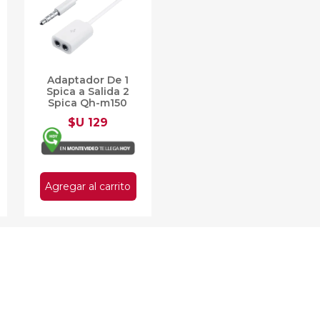
Adaptador De 1
Spica a Salida 2
Spica Qh-m150
D30-09
$U 129
Agregar al carrito