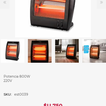
Potencia 800W
220V
SKU:
est0039
$U 750