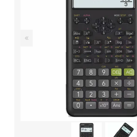
Aire Libre y Entretenimiento
Circuit 
Consolas para TV y de Mano
Ilumina
Juguetes, Drones y Juguetes
Herram
radiocontrolados
Mueble
Binoculares y Miras
Bolsos,
Carpas y Colchones
Organi
Accesorios Para Camping
Bazar y
Vehículos eléctricos
Telescopios
Piscinas
Jardín
Accesorios Para Consolas
Mesa de Pool / Billar