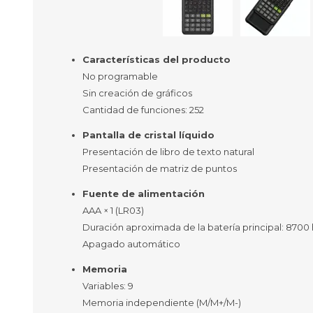
Características del producto
Ofertas
Deportes
No programable
Ciclism
Sin creación de gráficos
Deport
Cantidad de funciones: 252
Barras,
Bicicle
Pantalla de cristal líquido
Bancos 
Presentación de libro de texto natural
Compl
Presentación de matriz de puntos
Camina
Fuente de alimentación
AAA × 1 (LR03)
Música
Producto
Duración aproximada de la batería principal: 8700 
Apagado automático
Memoria
Variables: 9
Memoria independiente (M/M+/M-)