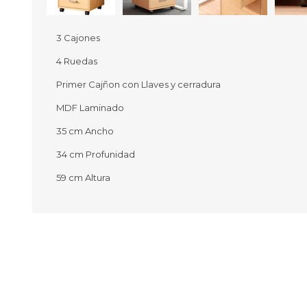
3 Cajones
4 Ruedas
Ofertas
Deportes
Primer Cajñon con Llaves y cerradura
Ciclism
Deport
MDF Laminado
Barras,
35 cm Ancho
Bicicle
Bancos 
34 cm Profunidad
Compl
Camina
59 cm Altura
Música
Producto