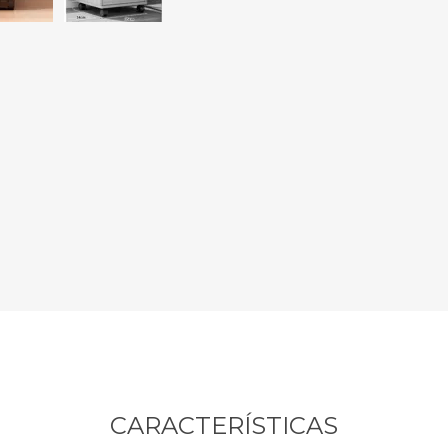
Sill
Parlantes
Fundas para Notebooks
Me
Cables y Adaptadores
Arm
 y Fitness
Seguridad
o
Cámaras de Vigilancia
es
Detectores de Billetes
 Discos y Mancuernas
Defensa Personal
tas Ergométricas
Candados
y Equipos multifunción
ementos
dores
s Destacados Del Mes
Día del niño 2026
CARACTERÍSTICAS