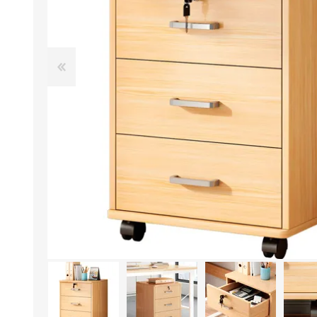
Aire Libre y Entretenimiento
Circuit 
Consolas para TV y de Mano
Ilumina
Juguetes, Drones y Juguetes
Herram
radiocontrolados
Mueble
Binoculares y Miras
Bolsos,
Carpas y Colchones
Organi
Accesorios Para Camping
Bazar y
Vehículos eléctricos
Telescopios
Piscinas
Jardín
Accesorios Para Consolas
Mesa de Pool / Billar